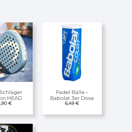
 Schläger
Padel Bälle –
von HEAD
Babolat 3er Dose
,90
€
6,49
€