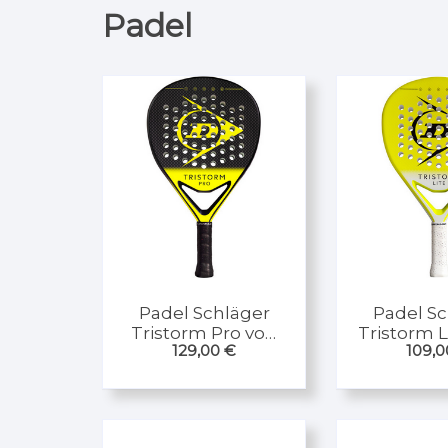
Padel
Padel Schläger
Padel Sc
Tristorm Pro von
Tristorm L
129,00
€
109,
Dunlop
Dun