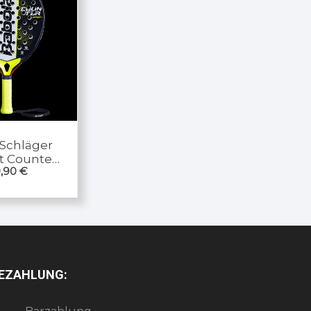
 Schläger
t Counter
,90
€
rigin
EZAHLUNG: