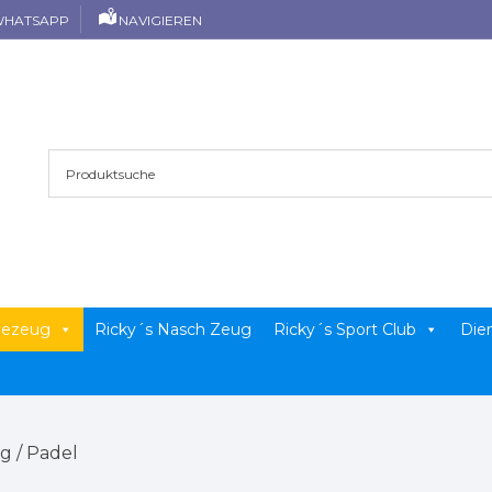
HATSAPP
NAVIGIEREN
llezeug
Ricky´s Nasch Zeug
Ricky´s Sport Club
Die
ug
/ Padel