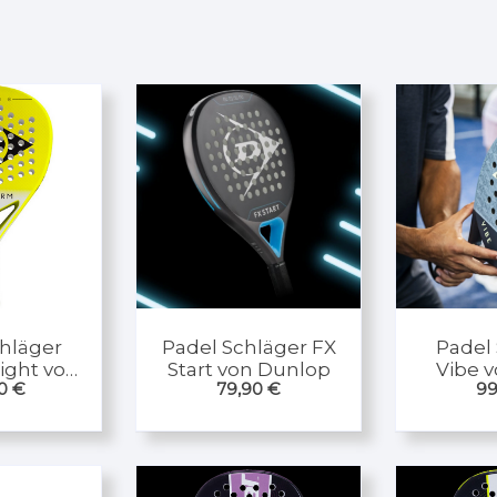
hläger
Padel Schläger FX
Padel
ight von
Start von Dunlop
Vibe 
00
€
79,90
€
99
lop