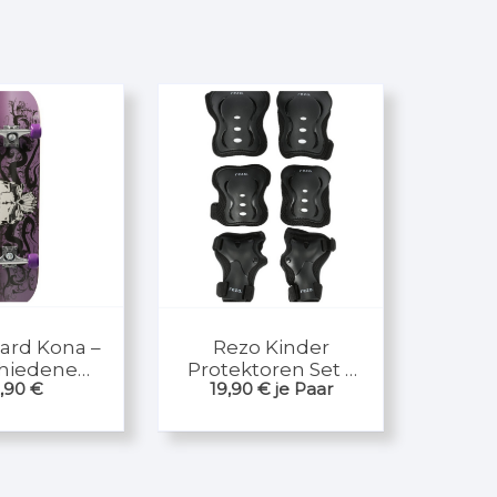
ard Kona –
Rezo Kinder
chiedene
Protektoren Set –
,90
€
19,90
€
je Paar
ecks
Daewon – Größe S
bis L