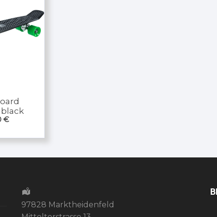
oard
black
0
€
B
97828 Marktheidenfeld
Mitteltorstrasse 13