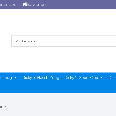
HATSAPP
NAVIGIEREN
llezeug
Ricky´s Nasch Zeug
Ricky´s Sport Club
Die
line