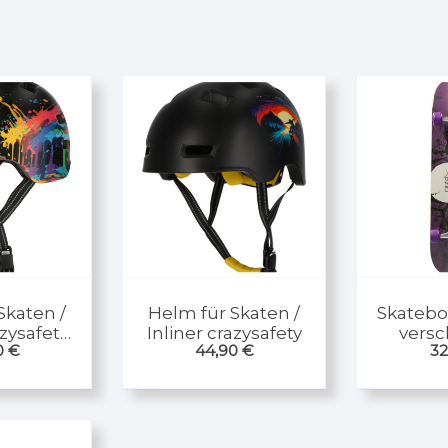
Skaten /
Helm für Skaten /
Skatebo
azysafety
Inliner crazysafety
vers
0
€
44,90
€
32
sh
D