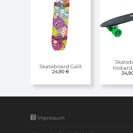
Skateb
Skateboard Galit
Hobard 
24,90
€
34,9
Impressum