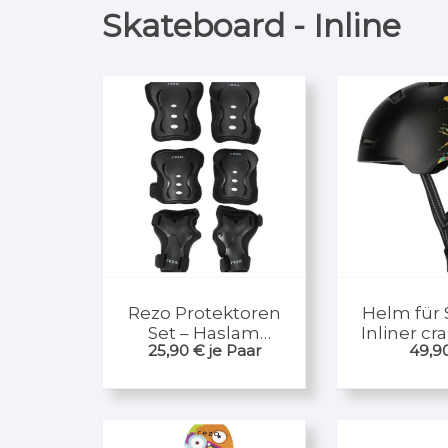
Skateboard - Inline
Rezo Protektoren
Helm für 
Set – Haslam
Inliner cr
25,90
€
je Paar
49,9
Größe S bis L
spla
Skaten – Inliner