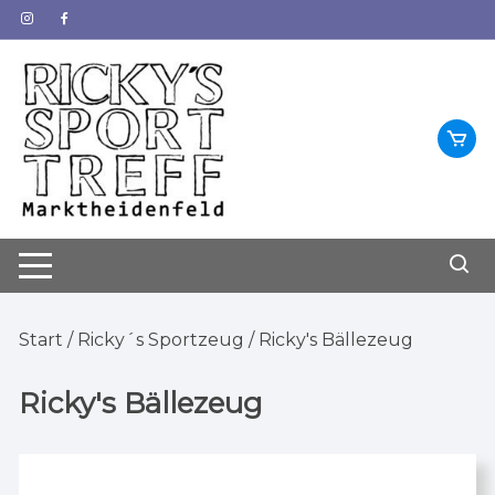
Zum
Inhalt
springen
Start
/
Ricky´s Sportzeug
/ Ricky's Bällezeug
Ricky's Bällezeug