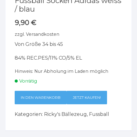
Fussball Socken Adidas weiss
/ blau
9,90
€
zzgl.
Versandkosten
Von Größe 34 bis 45
84% REC.PES/11% CO/5% EL
Hinweis:
Nur Abholung im Laden möglich
Vorrätig
IN DEN WARENKORB
JETZT KAUFEN!
Kategorien:
Ricky's Bällezeug
,
Fussball