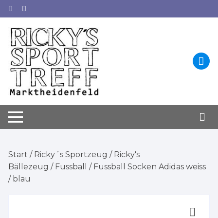
Zum
Inhalt
springen
Start
/
Ricky´s Sportzeug
/
Ricky's
Bällezeug
/
Fussball
/ Fussball Socken Adidas weiss
/ blau