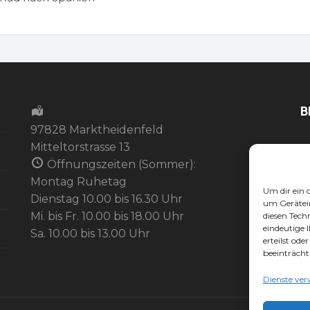
B
97828 Marktheidenfeld
Mitteltorstrasse 13
Öffnungszeiten (Sommer):
Montag Ruhetag
Um dir ein 
Dienstag 10.00 bis 16.30 Uhr
um Gerätei
Mi. bis Fr. 10.00 bis 18.00 Uhr
diesen Tech
eindeutige 
Sa. 10.00 bis 13.00 Uhr
erteilst od
beeinträcht
Dienste ver