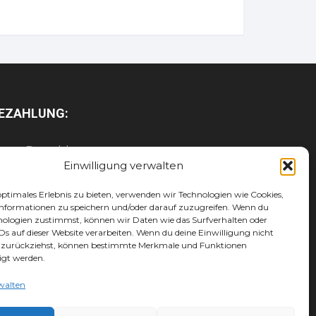
EZAHLUNG:
Barzahlung
Einwilligung verwalten
Kartenzahlung / EC / Kreditkarte /
Mobil
optimales Erlebnis zu bieten, verwenden wir Technologien wie Cookies,
Paypal
nformationen zu speichern und/oder darauf zuzugreifen. Wenn du
nologien zustimmst, können wir Daten wie das Surfverhalten oder
Maingutschein
IDs auf dieser Website verarbeiten. Wenn du deine Einwilligung nicht
Werbegemeinschaft-Gutschein
er zurückziehst, können bestimmte Merkmale und Funktionen
igt werden.
walten