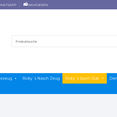
HATSAPP
NAVIGIEREN
llezeug
Ricky´s Nasch Zeug
Ricky´s Sport Club
Die