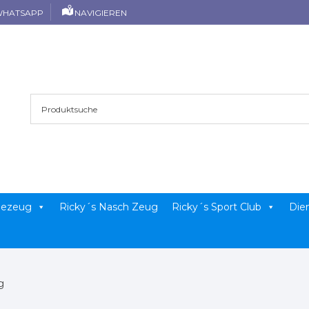
HATSAPP
NAVIGIEREN
llezeug
Ricky´s Nasch Zeug
Ricky´s Sport Club
Die
g