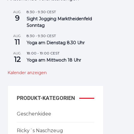
8:30
-
9:30
CEST
AUG.
9
Sight Jogging Marktheidenfeld
Sonntag
8:30
-
9:30
CEST
AUG.
11
Yoga am Dienstag 8.30 Uhr
18:00
-
19:00
CEST
AUG.
12
Yoga am Mittwoch 18 Uhr
Kalender anzeigen
PRODUKT-KATEGORIEN
Geschenkidee
Ricky´s Naschzeug