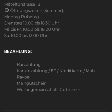
a
n
Mitteltorstrasse 13
t
s
Öffnungszeiten (Sommer):
i
Montag Ruhetag
i
o
Dienstag 10.00 bis 16.30 Uhr
c
n
Mi. bis Fr. 10.00 bis 18.00 Uhr
h
Sa. 10.00 bis 13.00 Uhr
t
e
BEZAHLUNG:
n
Barzahlung
,
Kartenzahlung / EC / Kreditkarte / Mobil
N
Paypal
Maingutschein
a
Werbegemeinschaft-Gutschein
v
i
g