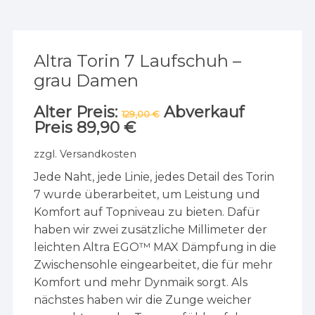
Altra Torin 7 Laufschuh –
grau Damen
Alter Preis:
Ursprünglicher
Abverkauf
129,00
€
Preis
Preis
89,90
€
Aktueller
war:
Preis
129,00 €
ist:
zzgl.
Versandkosten
89,90 €.
Jede Naht, jede Linie, jedes Detail des Torin
7 wurde überarbeitet, um Leistung und
Komfort auf Topniveau zu bieten. Dafür
haben wir zwei zusätzliche Millimeter der
leichten Altra EGO™ MAX Dämpfung in die
Zwischensohle eingearbeitet, die für mehr
Komfort und mehr Dynmaik sorgt. Als
nächstes haben wir die Zunge weicher