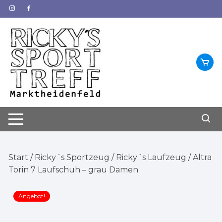
Zum
Inhalt
springen
Start
/
Ricky´s Sportzeug
/
Ricky´s Laufzeug
/ Altra
Torin 7 Laufschuh – grau Damen
Angebot!