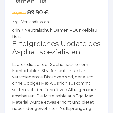
Damen Lila
Ursprünglicher
89,90
€
Aktueller
129,00
€
Preis
Preis
war:
ist:
zzgl.
Versandkosten
129,00 €
89,90 €.
orin 7 Neutralschuh Damen – Dunkelblau,
Rosa
Erfolgreiches Update des
Asphaltspezialisten
Läufer, die auf der Suche nach einem
komfortablen Straßenlaufschuh für
verschiedenste Distanzen sind, der auch
ohne üppiges Max-Cushion auskommt,
sollten sich den Torin 7 von Altra genauer
anschauen. Die Mittelsohle aus Ego Max
Material wurde etwas erhöht und bietet
neben der gewohnten Nullsprengung