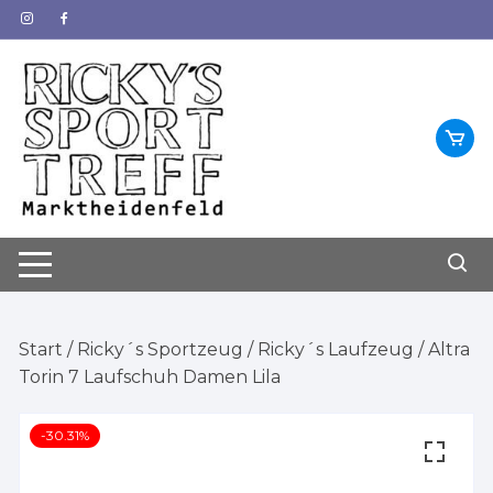
Zum
Inhalt
springen
Start
/
Ricky´s Sportzeug
/
Ricky´s Laufzeug
/ Altra
Torin 7 Laufschuh Damen Lila
-30.31%