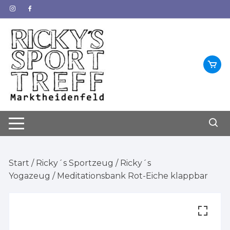
Zum
Inhalt
springen
Start
/
Ricky´s Sportzeug
/
Ricky´s
Yogazeug
/ Meditationsbank Rot-Eiche klappbar