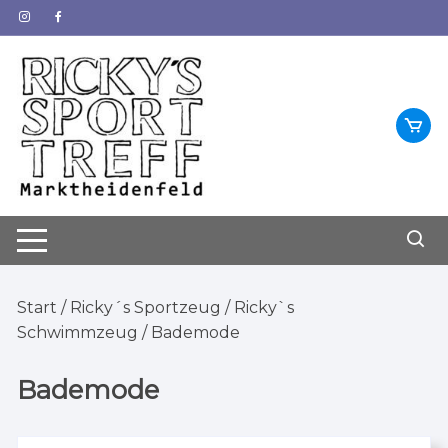
Zum
Inhalt
springen
Start
/
Ricky´s Sportzeug
/
Ricky`s
Schwimmzeug
/ Bademode
Bademode