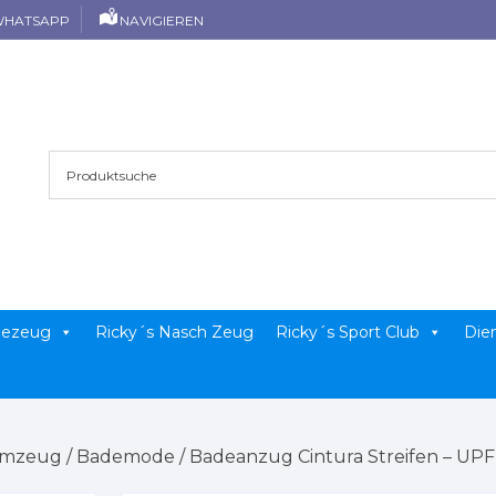
HATSAPP
NAVIGIEREN
llezeug
Ricky´s Nasch Zeug
Ricky´s Sport Club
Die
mmzeug
/
Bademode
/ Badeanzug Cintura Streifen – UPF