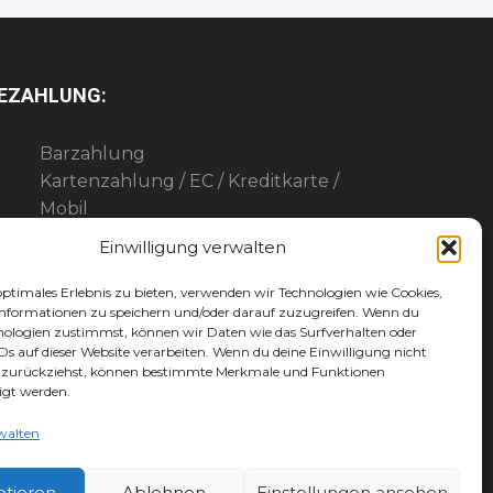
EZAHLUNG:
Barzahlung
Kartenzahlung / EC / Kreditkarte /
Mobil
Paypal
Einwilligung verwalten
Maingutschein
Werbegemeinschaft-Gutschein
optimales Erlebnis zu bieten, verwenden wir Technologien wie Cookies,
nformationen zu speichern und/oder darauf zuzugreifen. Wenn du
nologien zustimmst, können wir Daten wie das Surfverhalten oder
IDs auf dieser Website verarbeiten. Wenn du deine Einwilligung nicht
er zurückziehst, können bestimmte Merkmale und Funktionen
igt werden.
walten
ptieren
Ablehnen
Einstellungen ansehen