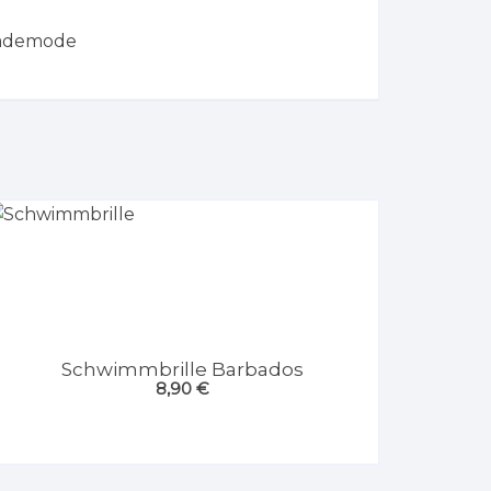
ademode
Schwimmbrille Barbados
8,90
€