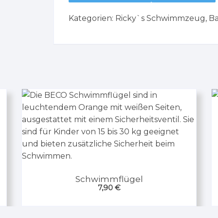
Kategorien:
Ricky`s Schwimmzeug
,
B
Schwimmflügel
7,90
€