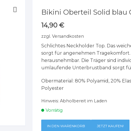
Bikini Oberteil Solid blau
14,90
€
zzgl.
Versandkosten
Schlichtes Neckholder Top. Das weich
sorgt für angenehmen Tragekomfort. D
herausnehmbar. Die Träger sind indivi
umlaufende Unterbrustband sorgt für
Obermaterial: 80% Polyamid, 20% Ela
Polyester
Hinweis:
Abholbereit im Laden
Vorrätig
IN DEN WARENKORB
JETZT KAUFEN!