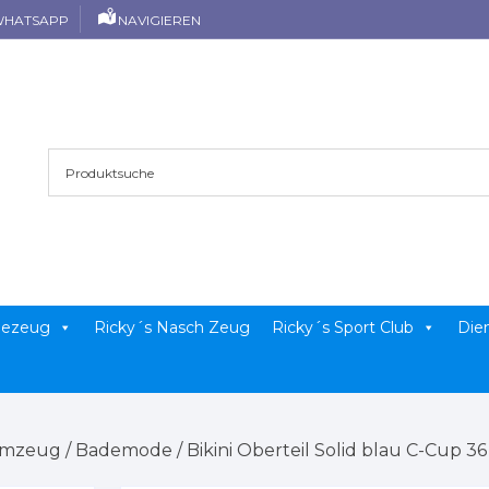
HATSAPP
NAVIGIEREN
llezeug
Ricky´s Nasch Zeug
Ricky´s Sport Club
Die
mmzeug
/
Bademode
/ Bikini Oberteil Solid blau C-Cup 36