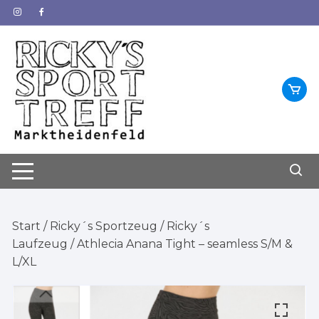
Zum
Inhalt
springen
Start
/
Ricky´s Sportzeug
/
Ricky´s
Laufzeug
/ Athlecia Anana Tight – seamless S/M &
L/XL