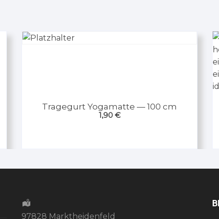
Tragegurt Yogamatte — 100 cm
1,90
€
B
97828 Marktheidenfeld