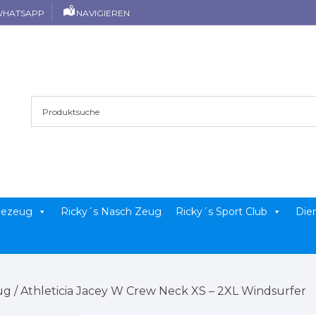
HATSAPP
NAVIGIEREN
llezeug
Ricky´s Nasch Zeug
Ricky´s Sport Club
Die
ug
/ Athleticia Jacey W Crew Neck XS – 2XL Windsurfer