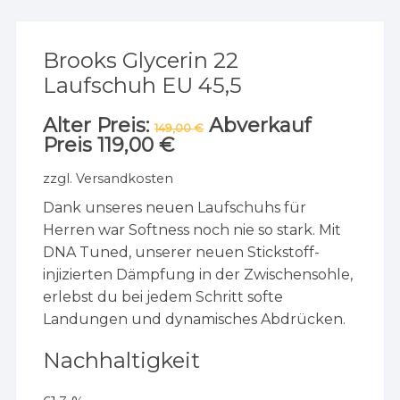
Brooks Glycerin 22
Laufschuh EU 45,5
Alter Preis:
Ursprünglicher
Abverkauf
149,00
€
Preis
Preis
119,00
€
Aktueller
war:
Preis
149,00 €
ist:
zzgl.
Versandkosten
119,00 €.
Dank unseres neuen Laufschuhs für
Herren war Softness noch nie so stark. Mit
DNA Tuned, unserer neuen Stickstoff-
injizierten Dämpfung in der Zwischensohle,
erlebst du bei jedem Schritt softe
Landungen und dynamisches Abdrücken.
Nachhaltigkeit