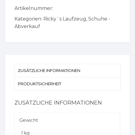
Glycerin
Artikelnummer:
22
Laufschuh
Kategorien:
Ricky´s Laufzeug
,
Schuhe -
EU
Abverkauf
45,5
Menge
ZUSÄTZLICHE INFORMATIONEN
PRODUKTSICHERHEIT
ZUSÄTZLICHE INFORMATIONEN
Gewicht
1 kg