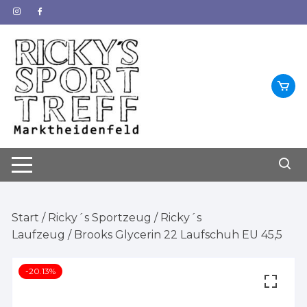
Zum
Inhalt
springen
Start
/
Ricky´s Sportzeug
/
Ricky´s
Laufzeug
/ Brooks Glycerin 22 Laufschuh EU 45,5
-20.13%