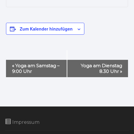
Zum Kalender hinzufügen
V
«
Yoga am Samstag –
Yoga am Dienstag
e
9:00 Uhr
8.30 Uhr
»
r
a
n
s
t
a
Impressum
l