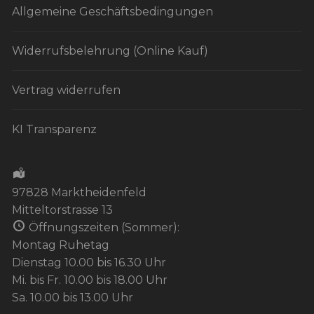
t
Allgemeine Geschäftsbedingungen
u
n
Widerrufsbelehrung (Online Kauf)
g
-
Vertrag widerrufen
N
a
KI Transparenz
v
i
g
97828 Marktheidenfeld
a
Mitteltorstrasse 13
t
Öffnungszeiten (Sommer):
i
Montag Ruhetag
Dienstag 10.00 bis 16.30 Uhr
o
Mi. bis Fr. 10.00 bis 18.00 Uhr
n
Sa. 10.00 bis 13.00 Uhr