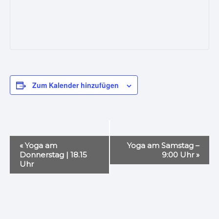
Zum Kalender hinzufügen
V
«
Yoga am
Yoga am Samstag –
e
Donnerstag | 18.15
9:00 Uhr
»
Uhr
r
a
n
s