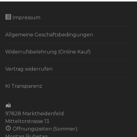
t
a
Impressum
l
t
Allgemeine Geschäftsbedingungen
u
n
Widerrufsbelehrung (Online Kauf)
g
-
Vertrag widerrufen
N
a
KI Transparenz
v
i
g
a
97828 Marktheidenfeld
Mitteltorstrasse 13
t
Öffnungszeiten (Sommer):
i
Montag Ruhetag