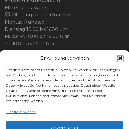
97828 Marktheidenfeld
Mitteltorstrasse 13
Öffnungszeiten (Sommer):
Montag Ruhetag
Dienstag 10.00 bis 16.30 Uhr
Mi. bis Fr. 10.00 bis 18.00 Uhr
Sa. 10.00 bis 13.00 Uhr
Einwilligung verwalten
BEZAHLUNG:
Um dir ein optimales Erlebnis zu bieten, verwenden wir Technologien
wie Cookies, um Geräteinformationen zu speichern und/oder darauf
Barzahlung
zuzugreifen. Wenn du diesen Technologien zustimmst, können wir
Kartenzahlung / EC / Kreditkarte / Mobil
Daten wie das Surfverhalten oder eindeutige IDs auf dieser Website
verarbeiten. Wenn du deine Einwilligung nicht erteilst oder
Paypal
zurückziehst, können bestimmte Merkmale und Funktionen
Maingutschein
beeinträchtigt werden.
Werbegemeinschaft-Gutschein
Dienste verwalten
Akzeptieren