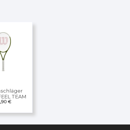
sschläger
FEEL TEAM
,90
€