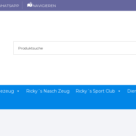
HATSAPP
NAVIGIEREN
llezeug
Ricky´s Nasch Zeug
Ricky´s Sport Club
Die