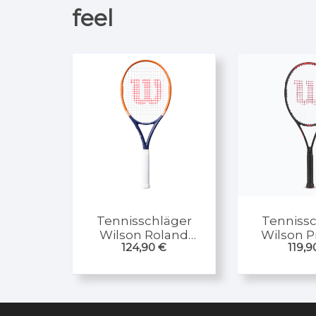
feel
Tennisschläger
Tennissc
Wilson Roland
Wilson Pr
124,90
€
119,
Garros Equipe HP