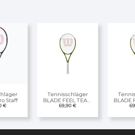
hläger
Tennisschläger
Tenni
o Staff
BLADE FEEL TEAM
BLADE 
90
€
69,90
€
69
4 1/8