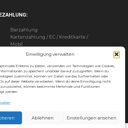
EZAHLUNG:
Barzahlung
Kartenzahlung / EC / Kreditkarte /
Mobil
Paypal
Einwilligung verwalten
Maingutschein
Werbegemeinschaft-Gutschein
optimales Erlebnis zu bieten, verwenden wir Technologien wie Cookies,
nformationen zu speichern und/oder darauf zuzugreifen. Wenn du
nologien zustimmst, können wir Daten wie das Surfverhalten oder
IDs auf dieser Website verarbeiten. Wenn du deine Einwilligung nicht
er zurückziehst, können bestimmte Merkmale und Funktionen
igt werden.
walten
ptieren
Ablehnen
Einstellungen ansehen