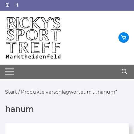
Zum
Inhalt
springen
Start
/ Produkte verschlagwortet mit „hanum“
hanum