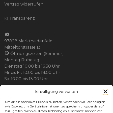
Vertrag widerrufen
KI Transparenz
97828 Marktheidenfeld
Mitteltorstrasse 13
Öffnungszeiten (Sommer):
Montag Ruhetag
Dienstag 10.00 bis 16.30 Uhr
Mi. bis Fr. 10.00 bis 18.00 Uhr
Sa. 10.00 bis 13.00 Uhr
Einwilligung verwalten
BEZAHLUNG:
Um dir ein optimales Erlebnis zu bieten, verwenden wir Technologien
wie Cookies, um Geräteinformationen zu speichern und/oder darauf
Barzahlung
zuzugreifen. Wenn du diesen Technologien zustimmst, können wir