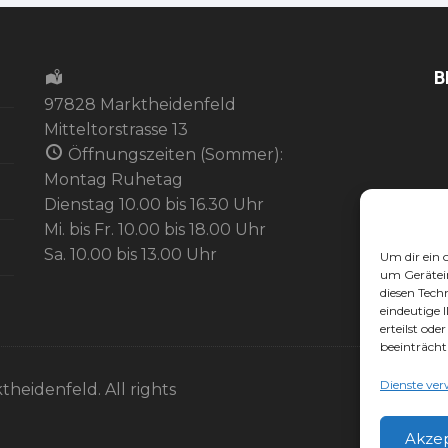
B
97828 Marktheidenfeld
Mitteltorstrasse 13
Öffnungszeiten (Sommer):
Montag Ruhetag
Dienstag 10.00 bis 16.30 Uhr
Mi. bis Fr. 10.00 bis 18.00 Uhr
Sa. 10.00 bis 13.00 Uhr
Um dir ein 
um Gerätei
diesen Tech
eindeutige 
erteilst od
beeinträcht
Dienste ver
theidenfeld. All rights
Akze