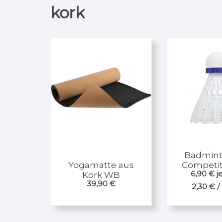
kork
Badmint
Yogamatte aus
Competit
6,90
€
j
Kork WB
Dose Kor
39,90
€
wei
2,30
€
/