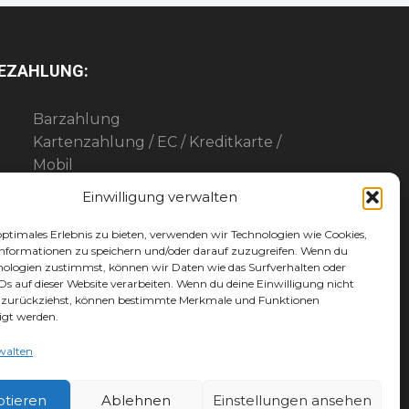
EZAHLUNG:
Barzahlung
Kartenzahlung / EC / Kreditkarte /
Mobil
Paypal
Einwilligung verwalten
Maingutschein
Werbegemeinschaft-Gutschein
optimales Erlebnis zu bieten, verwenden wir Technologien wie Cookies,
nformationen zu speichern und/oder darauf zuzugreifen. Wenn du
nologien zustimmst, können wir Daten wie das Surfverhalten oder
IDs auf dieser Website verarbeiten. Wenn du deine Einwilligung nicht
er zurückziehst, können bestimmte Merkmale und Funktionen
igt werden.
walten
ptieren
Ablehnen
Einstellungen ansehen