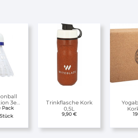
onball
Trinkflasche Kork
Yogab
ion 3er
e Pack
0,5L
Kork
k/Nylon
9,90
€
19
ss
Stück