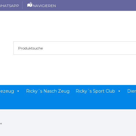
HATSAPP
NAVIGIEREN
llezeug
Ricky´s Nasch Zeug
Ricky´s Sport Club
Die
“