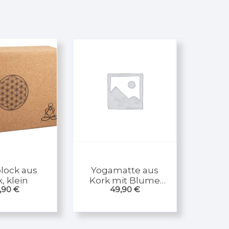
lock aus
Yogamatte aus
, klein
Kork mit Blume
,90
€
49,90
€
des Lebens