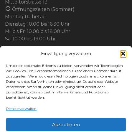
Mitteltorstrasse 13
Öffnungszeiten (Sommer):
Montag Ruhetag
Dienstag 10.00 bis 16.30 Uhr
Mi. bis Fr. 10.00 bis 18.00 Uhr
Sa. 10.00 bis 13.00 Uhr
Einwilligung verwalten
BEZAHLUNG:
Um dir ein optimales Erlebnis zu bieten, verwenden wir Technologien
wie Cookies, um Geräteinformationen zu speichern und/oder darauf
Barzahlung
zuzugreifen. Wenn du diesen Technologien zustimmst, können wir
Kartenzahlung / EC / Kreditkarte / Mobil
Daten wie das Surfverhalten oder eindeutige IDs auf dieser Website
verarbeiten. Wenn du deine Einwilligung nicht erteilst oder
Paypal
zurückziehst, können bestimmte Merkmale und Funktionen
Maingutschein
beeinträchtigt werden.
Werbegemeinschaft-Gutschein
Dienste verwalten
Akzeptieren