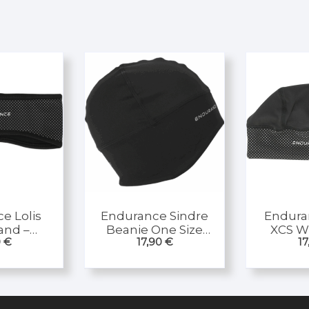
e Lolis
Endurance Sindre
Endura
and –
Beanie One Size
XCS W
0
€
17,90
€
17
band
unter Radhelm
lock