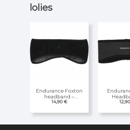
lolies
Endurance Foxton
Enduranc
headband –
Headb
14,90
€
12,9
Stirnband Fleece
Stirn
mit
windb
Klettverschluß