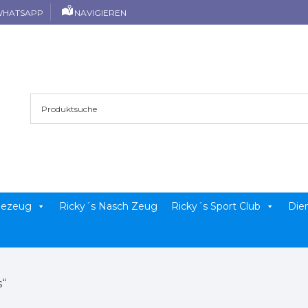
HATSAPP
NAVIGIEREN
llezeug
Ricky´s Nasch Zeug
Ricky´s Sport Club
Die
s“