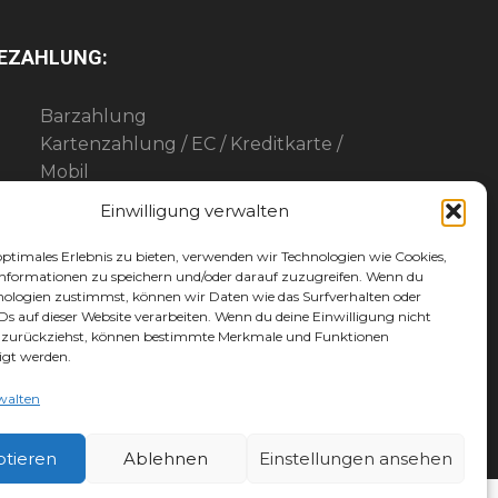
EZAHLUNG:
Barzahlung
Kartenzahlung / EC / Kreditkarte /
Mobil
Paypal
Einwilligung verwalten
Maingutschein
Werbegemeinschaft-Gutschein
optimales Erlebnis zu bieten, verwenden wir Technologien wie Cookies,
nformationen zu speichern und/oder darauf zuzugreifen. Wenn du
nologien zustimmst, können wir Daten wie das Surfverhalten oder
IDs auf dieser Website verarbeiten. Wenn du deine Einwilligung nicht
er zurückziehst, können bestimmte Merkmale und Funktionen
igt werden.
walten
ptieren
Ablehnen
Einstellungen ansehen