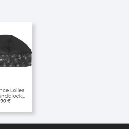
nce Lolies
indblock
,90
€
Beanie S/M & L/XL