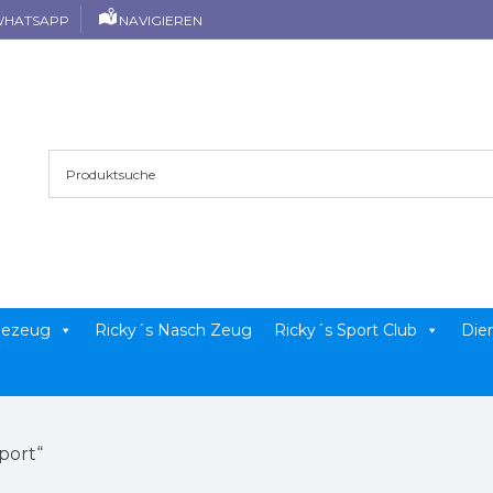
HATSAPP
NAVIGIEREN
llezeug
Ricky´s Nasch Zeug
Ricky´s Sport Club
Die
port“