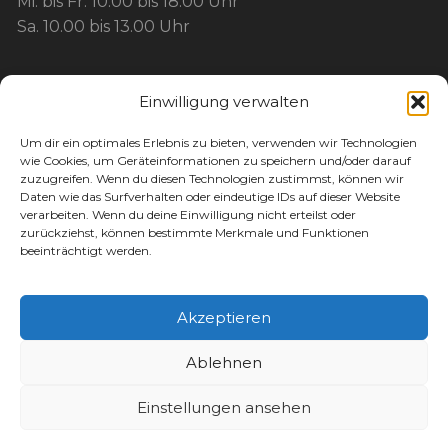
Mi. bis Fr. 10.00 bis 18.00 Uhr
Sa. 10.00 bis 13.00 Uhr
BEZAHLUNG:
Einwilligung verwalten
Barzahlung
Um dir ein optimales Erlebnis zu bieten, verwenden wir Technologien
wie Cookies, um Geräteinformationen zu speichern und/oder darauf
Kartenzahlung / EC / Kreditkarte / Mobil
zuzugreifen. Wenn du diesen Technologien zustimmst, können wir
Paypal
Daten wie das Surfverhalten oder eindeutige IDs auf dieser Website
verarbeiten. Wenn du deine Einwilligung nicht erteilst oder
Maingutschein
zurückziehst, können bestimmte Merkmale und Funktionen
Werbegemeinschaft-Gutschein
beeinträchtigt werden.
Akzeptieren
Copyright © 2026, Ricky's Sport Treff -
Ablehnen
Marktheidenfeld. All rights reserved.
Einstellungen ansehen
VERTRAG WIDERRUFEN