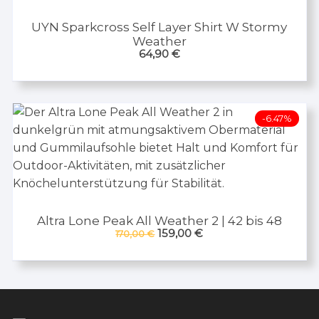
UYN Sparkcross Self Layer Shirt W Stormy
Weather
64,90
€
-6.47%
Altra Lone Peak All Weather 2 | 42 bis 48
Ursprünglicher
Aktueller
159,00
€
170,00
€
Preis
Preis
war:
ist:
170,00 €
159,00 €.