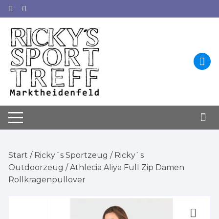
Zum
Inhalt
springen
Start
/
Ricky´s Sportzeug
/
Ricky`s
Outdoorzeug
/ Athlecia Aliya Full Zip Damen
Rollkragenpullover