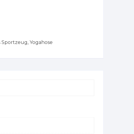
s Sportzeug
,
Yogahose