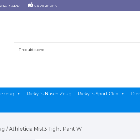
HATSAPP
NAVIGIEREN
llezeug
Ricky´s Nasch Zeug
Ricky´s Sport Club
Die
ug
/ Athleticia Mist3 Tight Pant W