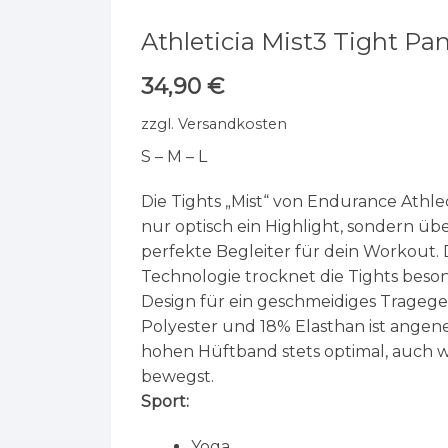
Athleticia Mist3 Tight Pa
34,90
€
zzgl.
Versandkosten
S – M – L
Die Tights „Mist“ von Endurance Athlec
nur optisch ein Highlight, sondern ü
perfekte Begleiter für dein Workout.
Technologie trocknet die Tights beso
Design für ein geschmeidiges Tragegef
Polyester und 18% Elasthan ist ange
hohen Hüftband stets optimal, auch w
bewegst.
Sport:
Yoga