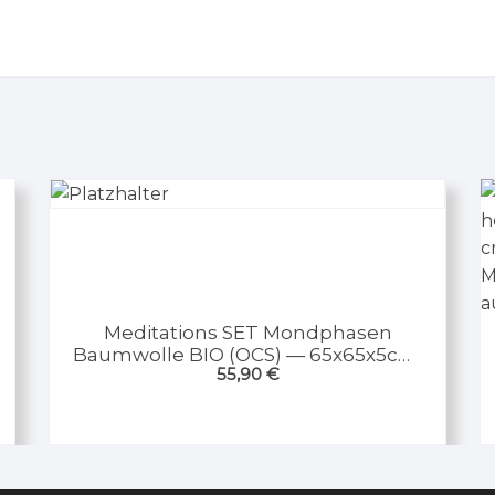
Meditations SET Mondphasen
Baumwolle BIO (OCS) — 65x65x5cm;
55,90
€
±2500g