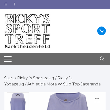
Zum
Inhalt
springen
Start
/
Ricky´s Sportzeug
/
Ricky´s
Yogazeug
/ Athleticia Mota W Sub Top Jacaranda