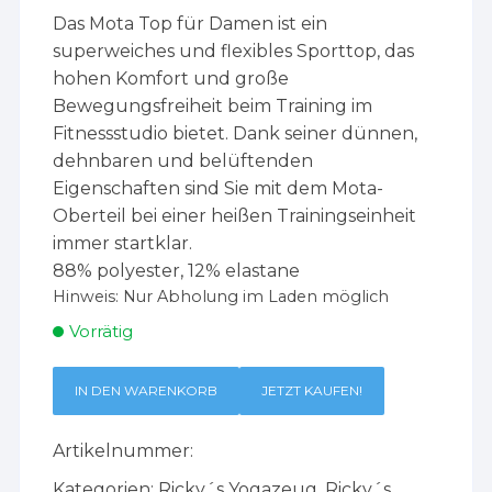
Das Mota Top für Damen ist ein
superweiches und flexibles Sporttop, das
hohen Komfort und große
Bewegungsfreiheit beim Training im
Fitnessstudio bietet. Dank seiner dünnen,
dehnbaren und belüftenden
Eigenschaften sind Sie mit dem Mota-
Oberteil bei einer heißen Trainingseinheit
immer startklar.
88% polyester, 12% elastane
Hinweis:
Nur Abholung im Laden möglich
Vorrätig
IN DEN WARENKORB
JETZT KAUFEN!
Artikelnummer:
Kategorien:
Ricky´s Yogazeug
,
Ricky´s