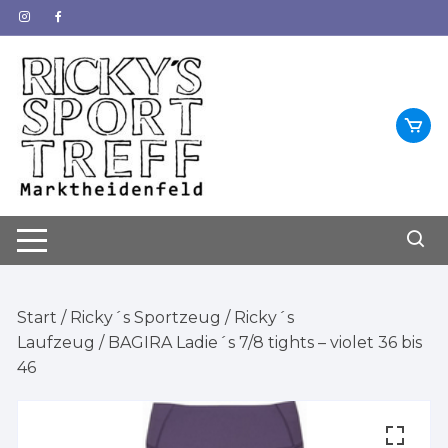
Zum
Inhalt
springen
Start
/
Ricky´s Sportzeug
/
Ricky´s
Laufzeug
/ BAGIRA Ladie´s 7/8 tights – violet 36 bis
46