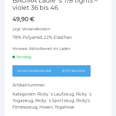
BAGIRA Ladie´s 7/8 tights –
violet 36 bis 46
49,90
€
zzgl.
Versandkosten
78% Polyamid, 22% Elasthan
Hinweis:
Abholbereit im Laden
Vorrätig
IN DEN WARENKORB
JETZT KAUFEN!
Artikelnummer:
Kategorien:
Ricky´s Laufzeug
,
Ricky´s
Yogazeug
,
Ricky´s Sportzeug
,
Ricky's
Fitnesszeug
,
Hosen
,
Yogahose