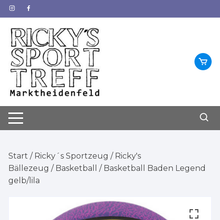
Zum
Inhalt
springen
Start
/
Ricky´s Sportzeug
/
Ricky's
Bällezeug
/
Basketball
/ Basketball Baden Legend
gelb/lila