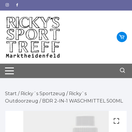
Zum
Inhalt
springen
Start
/
Ricky´s Sportzeug
/
Ricky`s
Outdoorzeug
/ BDR 2-IN-1 WASCHMITTEL 500ML