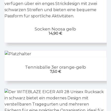
Socken Noosa gelb
14,90
€
Tennisbälle 3er orange-gelb
7,50
€