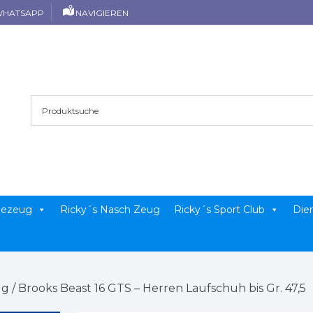
HATSAPP
NAVIGIEREN
llezeug
Ricky´s Nasch Zeug
Ricky´s Sport Club
Die
ug
/ Brooks Beast 16 GTS – Herren Laufschuh bis Gr. 47,5