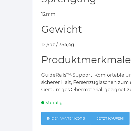
12mm
Gewicht
12,5oz / 354,4g
Produktmerkmale
GuideRails™-Support, Komfortable 
sicherer Halt, Fersenzuglaschen zum 
Geräumiges Obermaterial, geeignet 
Vorrätig
IN DEN WARENKORB
JETZT KAUFEN!