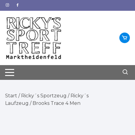
Zum
Inhalt
springen
Start
/
Ricky´s Sportzeug
/
Ricky´s
Laufzeug
/ Brooks Trace 4 Men