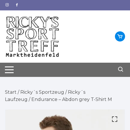
Zum
Inhalt
springen
Start
/
Ricky´s Sportzeug
/
Ricky´s
Laufzeug
/ Endurance – Abdon grey T-Shirt M