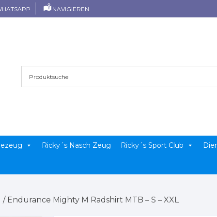
HATSAPP
NAVIGIEREN
llezeug
Ricky´s Nasch Zeug
Ricky´s Sport Club
Die
g
/ Endurance Mighty M Radshirt MTB – S – XXL