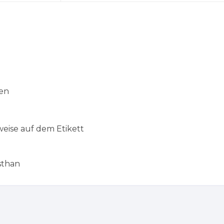
nen
weise auf dem Etikett
sthan