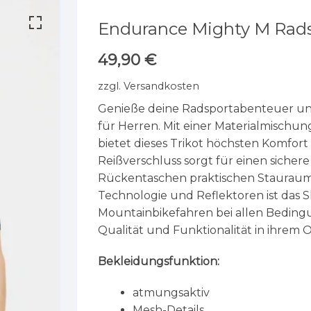
Endurance Mighty M Rads
49,90
€
zzgl.
Versandkosten
Genieße deine Radsportabenteuer ung
für Herren. Mit einer Materialmischu
bietet dieses Trikot höchsten Komfor
Reißverschluss sorgt für einen sicher
Rückentaschen praktischen Stauraum 
Technologie und Reflektoren ist das S
Mountainbikefahren bei allen Bedingu
Qualität und Funktionalität in ihrem 
Bekleidungsfunktion:
atmungsaktiv
Mesh-Details