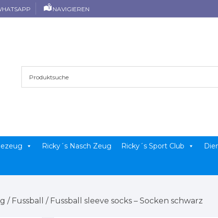
HATSAPP
NAVIGIEREN
llezeug
Ricky´s Nasch Zeug
Ricky´s Sport Club
Die
ug
/
Fussball
/ Fussball sleeve socks – Socken schwarz