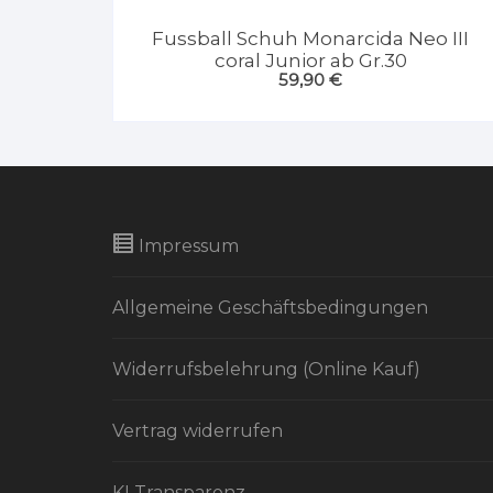
Fussball Schuh Monarcida Neo III
coral Junior ab Gr.30
59,90
€
Impressum
Allgemeine Geschäftsbedingungen
Widerrufsbelehrung (Online Kauf)
Vertrag widerrufen
KI Transparenz