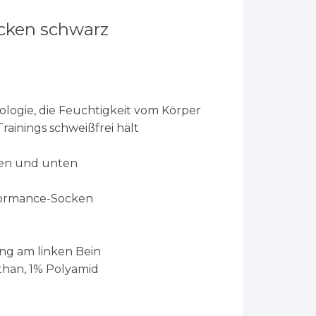
ocken schwarz
ologie, die Feuchtigkeit vom Körper
rainings schweißfrei hält
en und unten
formance-Socken
e
ng am linken Bein
sthan, 1% Polyamid