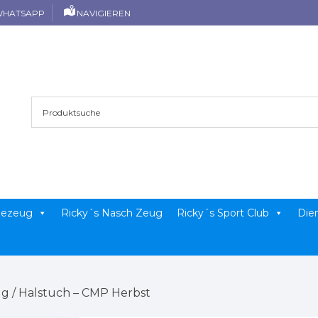
HATSAPP
NAVIGIEREN
llezeug
Ricky´s Nasch Zeug
Ricky´s Sport Club
Die
ug
/ Halstuch – CMP Herbst