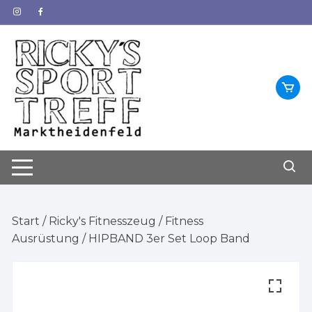
Zum
Inhalt
springen
Start
/
Ricky's Fitnesszeug
/
Fitness
Ausrüstung
/ HIPBAND 3er Set Loop Band