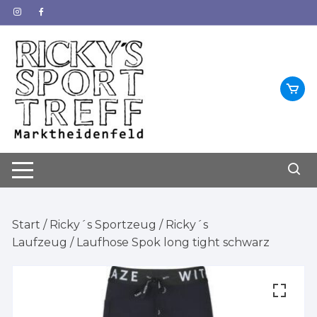
Zum
Inhalt
springen
Start
/
Ricky´s Sportzeug
/
Ricky´s
Laufzeug
/ Laufhose Spok long tight schwarz