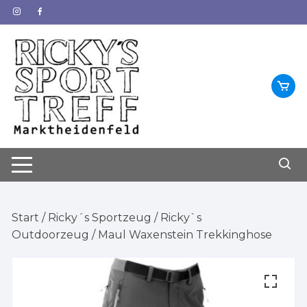
Zum
Inhalt
springen
Start
/
Ricky´s Sportzeug
/
Ricky`s
Outdoorzeug
/ Maul Waxenstein Trekkinghose