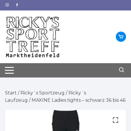
Zum
Inhalt
springen
Start
/
Ricky´s Sportzeug
/
Ricky´s
Laufzeug
/ MAXINE Ladies tights – schwarz 36 bis 46