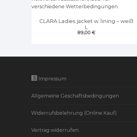
CLARA Ladies jacket w. lining – weiß
L
89,00
€
Impressum
Allgemeine Geschäftsbedingungen
Widerrufsbelehrung (Online Kauf)
Vertrag widerrufen