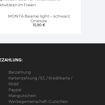
MONTA Beanie light – schwarz
Onesize
15,90
€
EZAHLUNG:
Barzahlung
Kartenzahlung / EC / Kreditkarte /
Mobil
Paypal
Maingutschein
Werbegemeinschaft-Gutschein