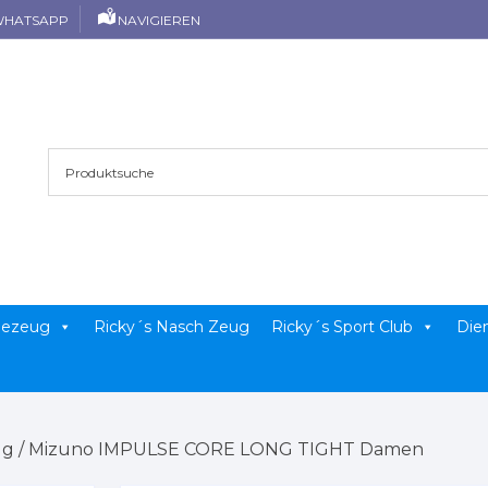
HATSAPP
NAVIGIEREN
llezeug
Ricky´s Nasch Zeug
Ricky´s Sport Club
Die
ug
/ Mizuno IMPULSE CORE LONG TIGHT Damen