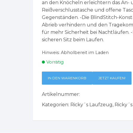
an den Knöcheln erleichtern das An- u
Reißverschlusstasche und offene Ta
Gegenständen. -Die BlindStitch-Konstr
Abrieb verhindern und den Tragekomfo
für mehr Sicherheit bei Nachtläufen.
sicheren Sitz beim Laufen.
Hinweis:
Abholbereit im Laden
Vorrätig
IN DEN WARENKORB
JETZT KAUFEN!
Artikelnummer:
Kategorien:
Ricky´s Laufzeug
,
Ricky´