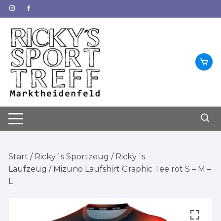
Zum
Inhalt
springen
Start
/
Ricky´s Sportzeug
/
Ricky´s
Laufzeug
/ Mizuno Laufshirt Graphic Tee rot S – M –
L