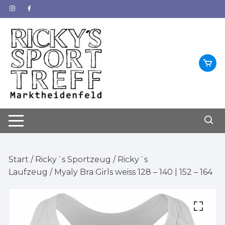
Zum
Inhalt
springen
Start
/
Ricky´s Sportzeug
/
Ricky´s
Laufzeug
/ Myaly Bra Girls weiss 128 – 140 | 152 – 164