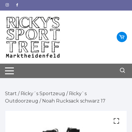
Zum
Inhalt
springen
Start
/
Ricky´s Sportzeug
/
Ricky`s
Outdoorzeug
/ Noah Rucksack schwarz 17