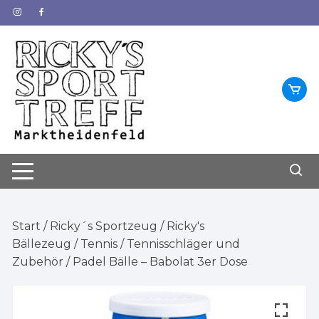
Zum
Inhalt
springen
Start
/
Ricky´s Sportzeug
/
Ricky's
Bällezeug
/
Tennis
/
Tennisschläger und
Zubehör
/ Padel Bälle – Babolat 3er Dose