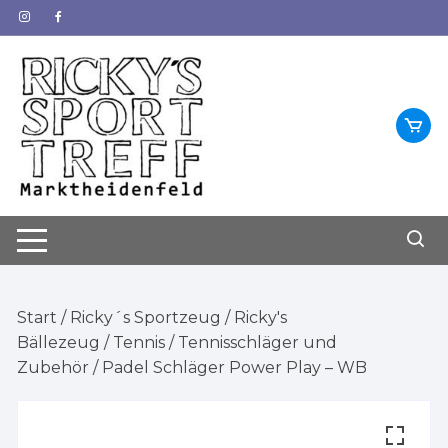
Zum
Inhalt
springen
Start
/
Ricky´s Sportzeug
/
Ricky's
Bällezeug
/
Tennis
/
Tennisschläger und
Zubehör
/ Padel Schläger Power Play – WB