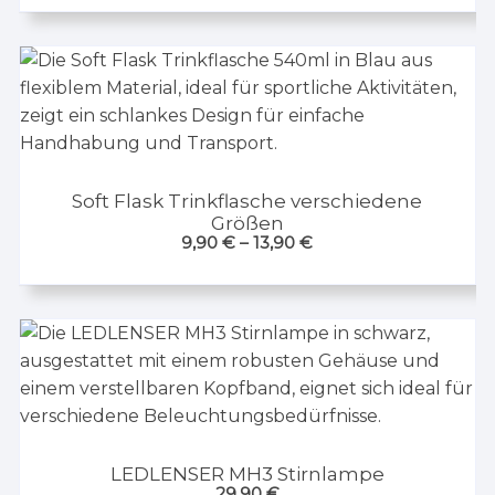
Soft Flask Trinkflasche verschiedene
Größen
9,90
€
–
13,90
€
LEDLENSER MH3 Stirnlampe
29,90
€