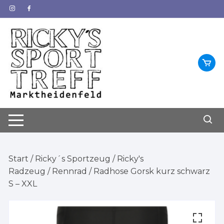
Zum
Inhalt
springen
Start
/
Ricky´s Sportzeug
/
Ricky's
Radzeug
/
Rennrad
/ Radhose Gorsk kurz schwarz
S – XXL