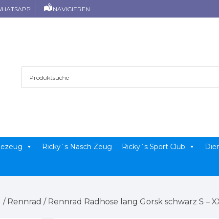
HATSAPP
NAVIGIEREN
llezeug
Ricky´s Nasch Zeug
Ricky´s Sport Club
Die
g
/
Rennrad
/ Rennrad Radhose lang Gorsk schwarz S – X