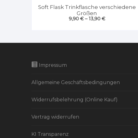
Soft Flask Trinkflasche verschiedene
Größen
9,90
€
–
13,90
€
Impressum
Allgemeine Geschäftsbedingungen
Widerrufsbelehrung (Online Kauf)
Vertrag widerrufen
KI Transparenz