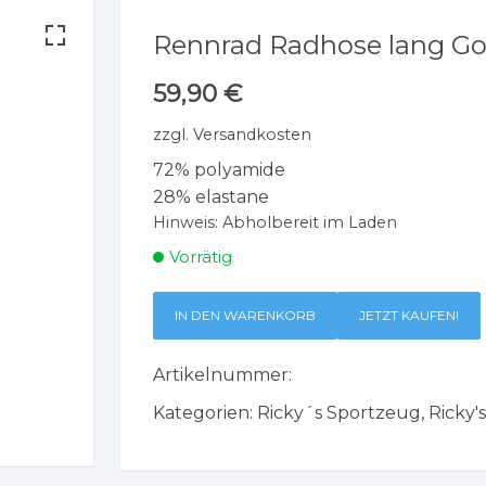
Rennrad Radhose lang Gor
59,90
€
zzgl.
Versandkosten
72% polyamide
28% elastane
Hinweis:
Abholbereit im Laden
Vorrätig
IN DEN WARENKORB
JETZT KAUFEN!
Artikelnummer:
Kategorien:
Ricky´s Sportzeug
,
Ricky'