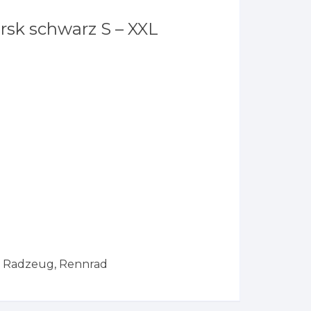
sk schwarz S – XXL
s Radzeug
,
Rennrad