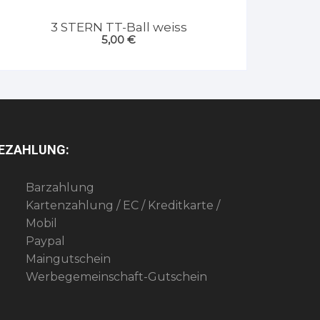
3 STERN TT-Ball weiss
5,00
€
EZAHLUNG:
Barzahlung
Kartenzahlung / EC / Kreditkarte /
Mobil
Paypal
Maingutschein
Werbegemeinschaft-Gutschein