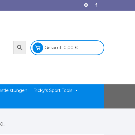
Gesamt:
0,00
€
nstleistungen
Ricky's Sport Tools
XL